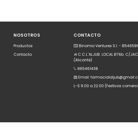
NOSOTROS
CONTACTO
Productos
Binomio Ventures S.l. - B5465
Contacto
C.C.L´ALJUB. LOCAL B76b. C/JACA
(Alicante)
965461438
Email:
farmacialaljub@gmail.
L-S 9:00 a 22:00 (Festivos comerci
Apúntate a nuestra Newsletter
Escribe aquí tu email...
Suscribirse