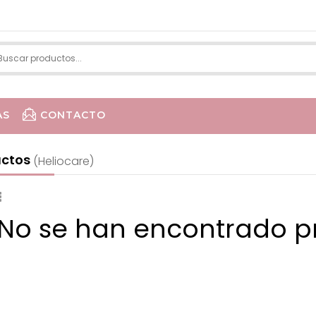
AS
CONTACTO
LA R
uctos
(heliocare)
 No se han encontrado p