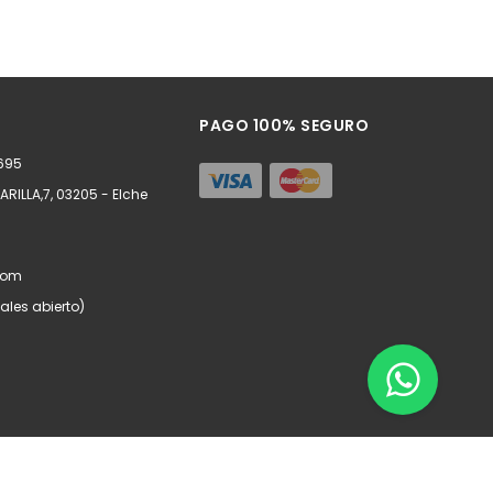
PAGO 100% SEGURO
8695
RILLA,7, 03205 - Elche
com
ales abierto)