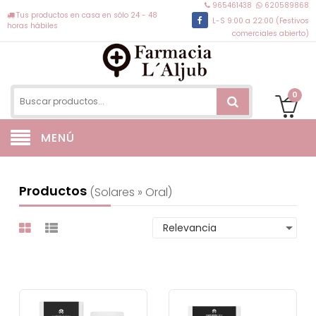
965461438
620589868
Tus productos en casa en sólo 24 - 48
L-S 9:00 a 22:00 (Festivos
horas hábiles
comerciales abierto)
0
MENÚ
Productos
(solares » Oral)