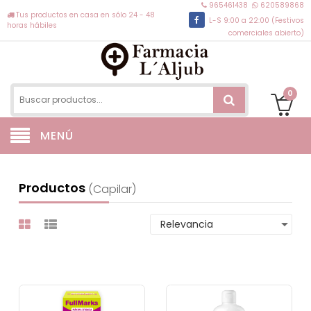
965461438
620589868
Tus productos en casa en sólo 24 - 48
L-S 9:00 a 22:00 (Festivos
horas hábiles
comerciales abierto)
0
MENÚ
Productos
(capilar)