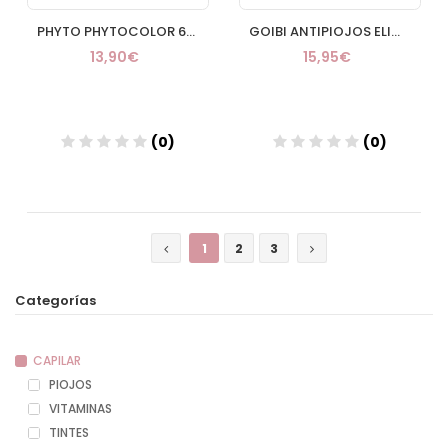
PHYTO PHYTOCOLOR 677 MARRON CLARO CAPUCHINO
GOIBI ANTIPIOJOS ELIMINA ESPUMA USO HUMANO 150 M
13,90€
15,95€
(0)
(0)
Añadir
Añadir
1
2
3
Categorías
CAPILAR
PIOJOS
VITAMINAS
TINTES