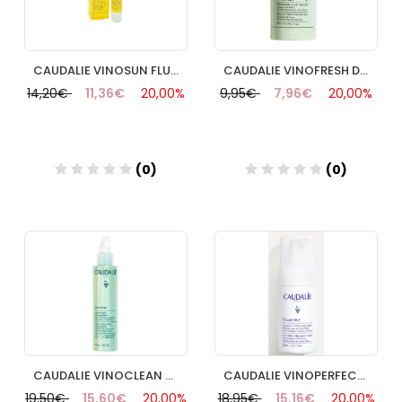
CAUDALIE VINOSUN FLUIDO MUY ALTA PROTECCION SPF50+ 40ML
CAUDALIE VINOFRESH DESODORANTE STICK
14,20€
11,36€
20,00%
9,95€
7,96€
20,00%
(0)
(0)
Añadir
Añadir
CAUDALIE VINOCLEAN ACEITE DESMAQUILLANTE
CAUDALIE VINOPERFECT MOUSSE MICROPEELING ECLAT
19,50€
15,60€
20,00%
18,95€
15,16€
20,00%