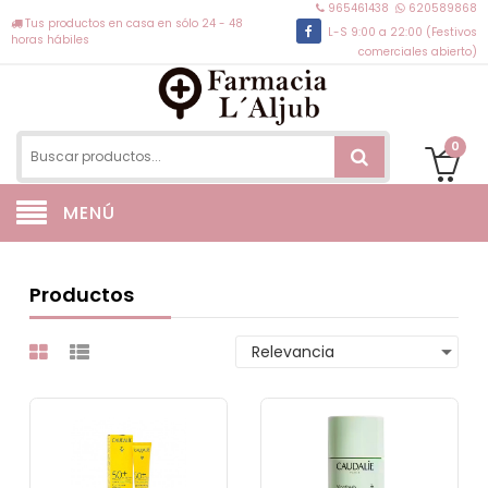
965461438
620589868
Tus productos en casa en sólo 24 - 48
L-S 9:00 a 22:00 (Festivos
horas hábiles
comerciales abierto)
0
MENÚ
Productos