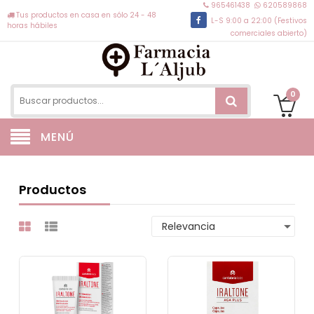
965461438
620589868
Tus productos en casa en sólo 24 - 48
L-S 9:00 a 22:00 (Festivos
horas hábiles
comerciales abierto)
0
MENÚ
Productos