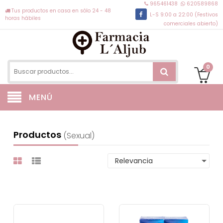
965461438
620589868
Tus productos en casa en sólo 24 - 48
L-S 9:00 a 22:00 (Festivos
horas hábiles
comerciales abierto)
0
MENÚ
Productos
(sexual)