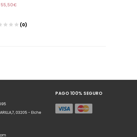
55,50€
(0)
Añadir
PAGO 100% SEGURO
8695
RILLA,7, 03205 - Elche
com