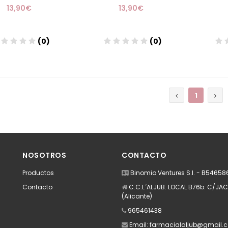
13,90€
13,90€
(0)
(0)
Añadir
Añadir
1
NOSOTROS
CONTACTO
Productos
Binomio Ventures S.l. - B5465
Contacto
C.C.L´ALJUB. LOCAL B76b. C/JACA
(Alicante)
965461438
Email:
farmacialaljub@gmail.