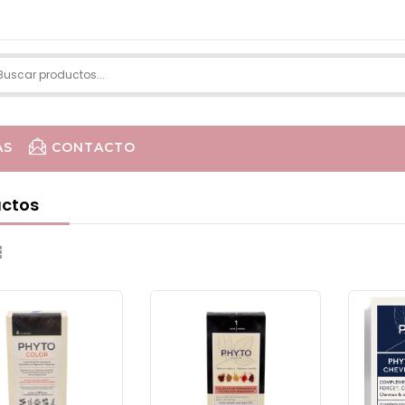
AS
CONTACTO
LA R
ctos