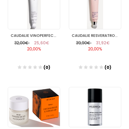
CAUDALIE VINOPERFECT OJOS ILUMINADOR
CAUDALIE RESVERATROL LIFTING OJOS
32,00€
25,60€
39,90€
31,92€
20,00%
20,00%
(0)
(0)
Añadir
Añadir