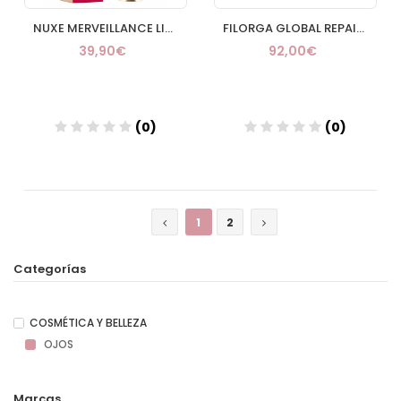
NUXE MERVEILLANCE LIF EYE OJERAS Y ARRUGAS 12 ML
FILORGA GLOBAL REPAIR EYES
39,90€
92,00€
(0)
(0)
Añadir
Añadir
1
2
Categorías
COSMÉTICA Y BELLEZA
OJOS
Marcas