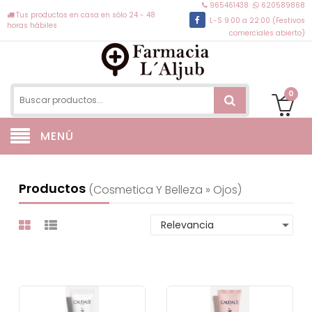
965461438
620589868
Tus productos en casa en sólo 24 - 48
L-S 9:00 a 22:00 (Festivos
horas hábiles
comerciales abierto)
0
MENÚ
Productos
(cosmetica Y Belleza » Ojos)