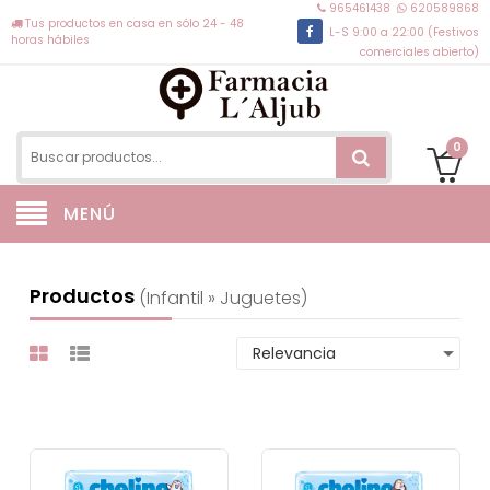
965461438
620589868
Tus productos en casa en sólo 24 - 48
L-S 9:00 a 22:00 (Festivos
horas hábiles
comerciales abierto)
0
MENÚ
Productos
(infantil » Juguetes)