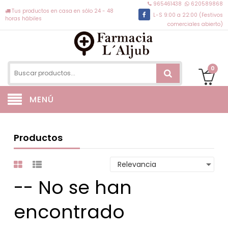
965461438
620589868
Tus productos en casa en sólo 24 - 48
L-S 9:00 a 22:00 (Festivos
horas hábiles
comerciales abierto)
0
MENÚ
Productos
-- No se han
encontrado